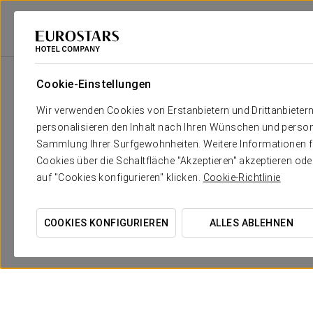
Eurostars Hotel Company
Spanien
Salamanca
Exe Salamanca
An
Cookie-Einstellungen
Wir verwenden Cookies von Erstanbietern und Drittanbieter
personalisieren den Inhalt nach Ihren Wünschen und person
Sammlung Ihrer Surfgewohnheiten. Weitere Informationen fin
Cookies über die Schaltfläche "Akzeptieren" akzeptieren od
auf "Cookies konfigurieren" klicken.
Cookie-Richtlinie
Romantisches Erlebnis
COOKIES KONFIGURIEREN
ALLES ABLEHNEN
15 €
ANGEBOT ANSEHEN