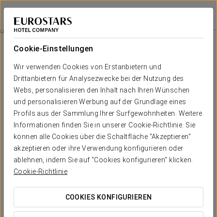
Exe Portals Nous
MALLORCA - PORTALS NOUS
Bei Star Travel
Zimmer
Cookie-Einstellungen
Zimmer
Der Komfort und die Erholung, die
Wir verwenden Cookies von Erstanbietern und
Sie brauchen
Drittanbietern für Analysezwecke bei der Nutzung des
Webs, personalisieren den Inhalt nach Ihren Wünschen
und personalisieren Werbung auf der Grundlage eines
Die 84 Zimmer des Exe Portals Nous sind
mit allem ausgestattet
,
Profils aus der Sammlung Ihrer Surfgewohnheiten. Weitere
was Sie bei Ihrem Besuch vor Ort in Calvia benötigen.
Informationen finden Sie in unserer Cookie-Richtlinie. Sie
Die zahlreichen Annehmlichkeiten in unseren Zimmern sorgen für
können alle Cookies über die Schaltfläche "Akzeptieren"
einen erholsamen Schlaf und in einigen Zimmern genießen Sie
einen spektakulären Meerblick.
akzeptieren oder ihre Verwendung konfigurieren oder
ablehnen, indem Sie auf "Cookies konfigurieren" klicken.
Cookie-Richtlinie
HERAUSRAGENDE SERVICELEISTUNGEN
COOKIES KONFIGURIEREN
Zimmer