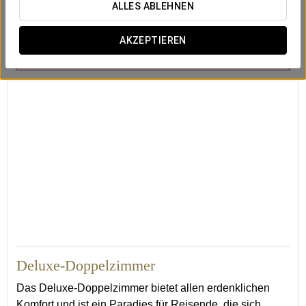
ALLES ABLEHNEN
AKZEPTIEREN
Safe
Minibar
Weckdienst
19
Deluxe-Doppelzimmer
Das Deluxe-Doppelzimmer bietet allen erdenklichen
Komfort und ist ein Paradies für Reisende, die sich