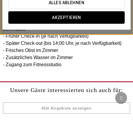
Im Exe Plaza haben wir dieses Business-Erlebnis
ALLES ABLEHNEN
geschaffen, um deine Effizienz und deinen Komfort zu
maximieren. Kein Stress, keine Komplikationen.
AKZEPTIEREN
Beinhaltet:
- Früher Check-in (je nach Verfügbarkeit)
- Später Check-out (bis 14:00 Uhr, je nach Verfügbarkeit)
- Frisches Obst im Zimmer
- Zusätzliches Wasser im Zimmer
- Zugang zum Fitnessstudio
Unsere Gäste interessierten sich auch für:
Alle Angebote anzeigen