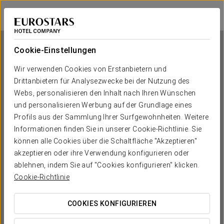
Exe Plaza Delicias
SARAGOSSA
Bei Star Travel
Cookie-Einstellungen
Wir verwenden Cookies von Erstanbietern und
Drittanbietern für Analysezwecke bei der Nutzung des
Exe Plaza Delicias
Webs, personalisieren den Inhalt nach Ihren Wünschen
und personalisieren Werbung auf der Grundlage eines
SARAGOSSA
Profils aus der Sammlung Ihrer Surfgewohnheiten. Weitere
Informationen finden Sie in unserer Cookie-Richtlinie. Sie
können alle Cookies über die Schaltfläche "Akzeptieren"
akzeptieren oder ihre Verwendung konfigurieren oder
ablehnen, indem Sie auf "Cookies konfigurieren" klicken.
Cookie-Richtlinie
COOKIES KONFIGURIEREN
WANN MÖCHTEN SIE REISEN?

