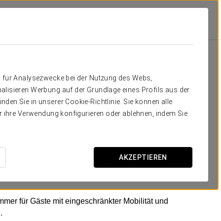
mer
die Sie brauchen
n für Analysezwecke bei der Nutzung des Webs,
alisieren Werbung auf der Grundlage eines Profils aus der
 sechs Etagen verteilen und darauf ausgelegt sind, einen
den Sie in unserer Cookie-Richtlinie. Sie können alle
 Stadt zu bieten. Alle Bereiche sind Nichtraucherzonen
er ihre Verwendung konfigurieren oder ablehnen, indem Sie
das zeitgemäße Linien mit subtilen Anklängen an die
, schallisolierten Fenstern für eine erholsame Nachtruhe,
AKZEPTIEREN
ichkeiten ausgestattet, die den Komfort der Gäste
mmer für Gäste mit eingeschränkter Mobilität und
.