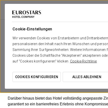
Eurostars Hotel Company
Frankreich
París
Exe Paris Centre
Zim
Cookie-Einstellungen
Der Komfort und die Erholung, 
Wir verwenden Cookies von Erstanbietern und Drittanbieter
personalisieren den Inhalt nach Ihren Wünschen und person
Das Exe París Centre verfügt über 61 Zimmer, die sich auf
Sammlung Ihrer Surfgewohnheiten. Weitere Informationen fin
komfortablen und funktionalen Aufenthalt
im Herzen der
Cookies über die Schaltfläche "Akzeptieren" akzeptieren od
und zeichnen sich durch ein
modernes Innendesign
aus, 
auf "Cookies konfigurieren" klicken.
Cookie-Richtlinie
Tradition verbindet.
Jedes Zimmer ist mit individuell regulierbarer Klimaanlage
COOKIES KONFIGURIEREN
ALLES ABLEHNEN
Safe und Minibar (gegen Aufpreis) sowie weiteren Annehml
gewährleisten.
Darüber hinaus bietet das Hotel vollständig angepasste Zi
garantiert so ein barrierefreies Erlebnis ohne Kompromisse