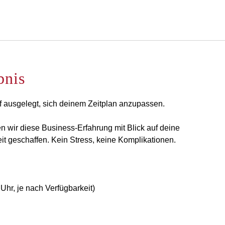
Deutsch
Bei Star Traveler oder Co
bnis
uf ausgelegt, sich deinem Zeitplan anzupassen.
 wir diese Business-Erfahrung mit Blick auf deine
it geschaffen. Kein Stress, keine Komplikationen.
 Uhr, je nach Verfügbarkeit)