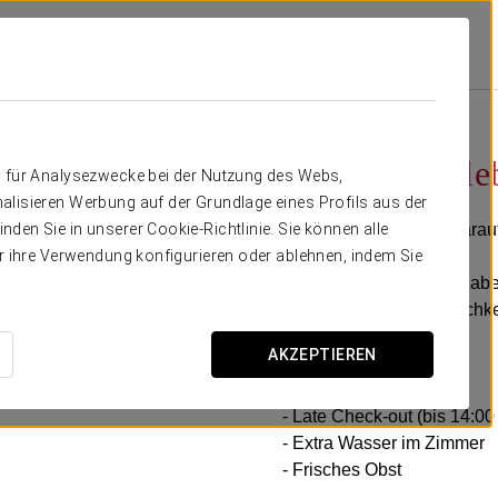
gebote
Business-Erlebnis
13€
Business-Erle
n für Analysezwecke bei der Nutzung des Webs,
alisieren Werbung auf der Grundlage eines Profils aus der
Flexible Zeiten, alles dara
den Sie in unserer Cookie-Richtlinie. Sie können alle
er ihre Verwendung konfigurieren oder ablehnen, indem Sie
Im Exe Oviedo Centro haben
Effizienz und Bequemlichke
AKZEPTIEREN
Enthält:
- Early Check-in
- Late Check-out (bis 14:00
- Extra Wasser im Zimmer
- Frisches Obst