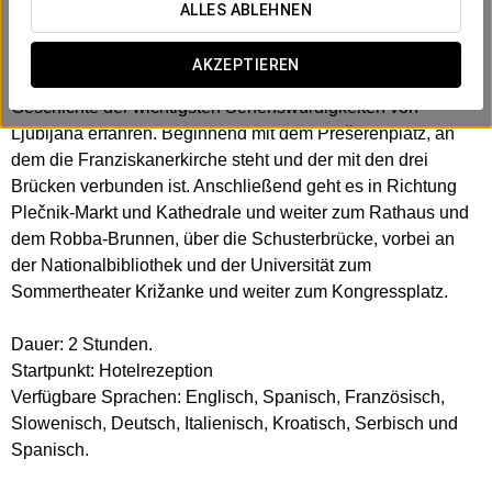
Vergangenheit und Gegenwart zu erfahren.
ALLES ABLEHNEN
Der Stadtführer begleitet Sie auf einem Spaziergang durch
AKZEPTIEREN
das historische Stadtzentrum, bei dem Sie mehr über die
Geschichte der wichtigsten Sehenswürdigkeiten von
Ljubljana erfahren. Beginnend mit dem Prešerenplatz, an
dem die Franziskanerkirche steht und der mit den drei
Brücken verbunden ist. Anschließend geht es in Richtung
Plečnik-Markt und Kathedrale und weiter zum Rathaus und
dem Robba-Brunnen, über die Schusterbrücke, vorbei an
der Nationalbibliothek und der Universität zum
Sommertheater Križanke und weiter zum Kongressplatz.
Dauer: 2 Stunden.
Startpunkt: Hotelrezeption
Verfügbare Sprachen: Englisch, Spanisch, Französisch,
Slowenisch, Deutsch, Italienisch, Kroatisch, Serbisch und
Spanisch.