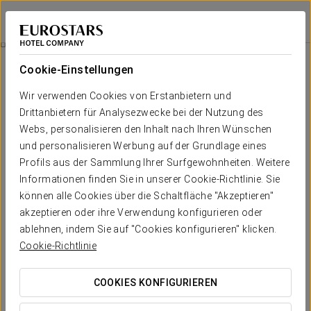
Exe Lev
LJUBLJANA
Bei Star Travel
Stadtrundgang
Cookie-Einstellungen
Wir verwenden Cookies von Erstanbietern und
Drittanbietern für Analysezwecke bei der Nutzung des
Webs, personalisieren den Inhalt nach Ihren Wünschen
und personalisieren Werbung auf der Grundlage eines
Profils aus der Sammlung Ihrer Surfgewohnheiten. Weitere
Informationen finden Sie in unserer Cookie-Richtlinie. Sie
können alle Cookies über die Schaltfläche "Akzeptieren"
akzeptieren oder ihre Verwendung konfigurieren oder
95€
Stadtrundgang
ablehnen, indem Sie auf "Cookies konfigurieren" klicken.
Cookie-Richtlinie
Auf dieser geführten Tour erkunden wir die wichtigsten
Sehenswürdigkeiten, um mehr über die Geschichte, Kunst,
COOKIES KONFIGURIEREN
Architektur und den Lebensstil der Stadt in ihrer