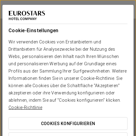
Exe Hotel El Magistral
OVIEDO
Bei Star Travel
Cookie-Einstellungen
Wir verwenden Cookies von Erstanbietern und
Drittanbietern für Analysezwecke bei der Nutzung des
Exe Hotel El Magistral
Webs, personalisieren den Inhalt nach Ihren Wünschen
und personalisieren Werbung auf der Grundlage eines
OVIEDO
Profils aus der Sammlung Ihrer Surfgewohnheiten. Weitere
Informationen finden Sie in unserer Cookie-Richtlinie. Sie
können alle Cookies über die Schaltfläche "Akzeptieren"
akzeptieren oder ihre Verwendung konfigurieren oder
ablehnen, indem Sie auf "Cookies konfigurieren" klicken.
Cookie-Richtlinie
COOKIES KONFIGURIEREN
WANN MÖCHTEN SIE REISEN?

