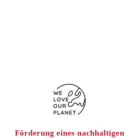
Jovellanos, 3
Oviedo
33003 Spanien
(+34) 985 215 116
985 210 679
Kontaktformular
Förderung eines nachhaltigen