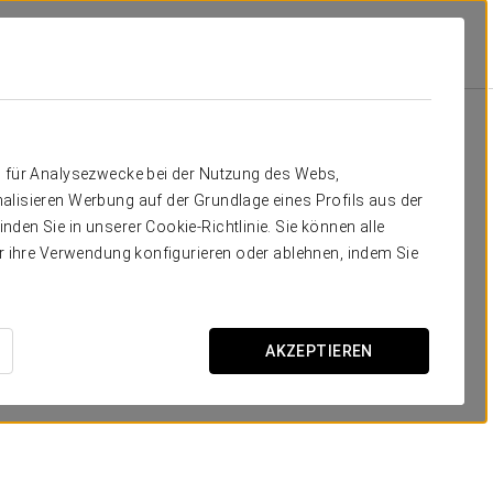
n
Angebote
Angebote
n für Analysezwecke bei der Nutzung des Webs,
alisieren Werbung auf der Grundlage eines Profils aus der
den Sie in unserer Cookie-Richtlinie. Sie können alle
er ihre Verwendung konfigurieren oder ablehnen, indem Sie
Business-Erlebnis
AKZEPTIEREN
35 USD + MwSt
ANGEBOT ANSEHEN