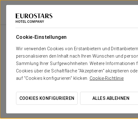
Eurostars Hotel Company
Argentinien
Buenos Aires
Exe Hotel Coló
Cookie-Einstellungen
Wir verwenden Cookies von Erstanbietern und Drittanbieter
personalisieren den Inhalt nach Ihren Wünschen und person
Sammlung Ihrer Surfgewohnheiten. Weitere Informationen fin
Cookies über die Schaltfläche "Akzeptieren" akzeptieren od
auf "Cookies konfigurieren" klicken.
Cookie-Richtlinie
Romantisches Erlebnis
COOKIES KONFIGURIEREN
ALLES ABLEHNEN
80$ + MwSt
ANGEBOT ANSEHEN