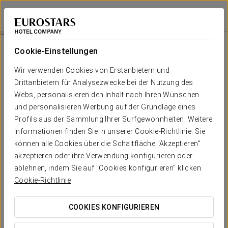
Exe Gran Hotel Almenar
MADRID
Bei Star Travel
Romantisches Erlebnis
Cookie-Einstellungen
Wir verwenden Cookies von Erstanbietern und
Drittanbietern für Analysezwecke bei der Nutzung des
Webs, personalisieren den Inhalt nach Ihren Wünschen
und personalisieren Werbung auf der Grundlage eines
Profils aus der Sammlung Ihrer Surfgewohnheiten. Weitere
Informationen finden Sie in unserer Cookie-Richtlinie. Sie
können alle Cookies über die Schaltfläche "Akzeptieren"
akzeptieren oder ihre Verwendung konfigurieren oder
10 €
Romantisches Erlebnis
ablehnen, indem Sie auf "Cookies konfigurieren" klicken.
Cookie-Richtlinie
Weil die schönsten Momente zu zweit ohne Eile genossen
werden sollten. Wir laden Sie zu einem Kurzurlaub ein, der
COOKIES KONFIGURIEREN
darauf ausgelegt ist, vom Alltag abzuschalten und sich ganz