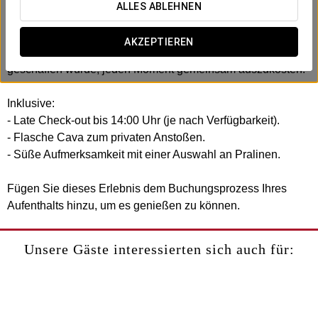
auf den gemeinsamen Moment zu konzentrieren.
ALLES ABLEHNEN
Im Exe Gran Hotel Almenar laden wir Sie ein, einen intimen
AKZEPTIEREN
und besonderen Aufenthalt zu genießen, der dazu
geschaffen wurde, jeden Moment gemeinsam auszukosten.
Inklusive:
- Late Check-out bis 14:00 Uhr (je nach Verfügbarkeit).
- Flasche Cava zum privaten Anstoßen.
- Süße Aufmerksamkeit mit einer Auswahl an Pralinen.
Fügen Sie dieses Erlebnis dem Buchungsprozess Ihres
Aufenthalts hinzu, um es genießen zu können.
Unsere Gäste interessierten sich auch für: