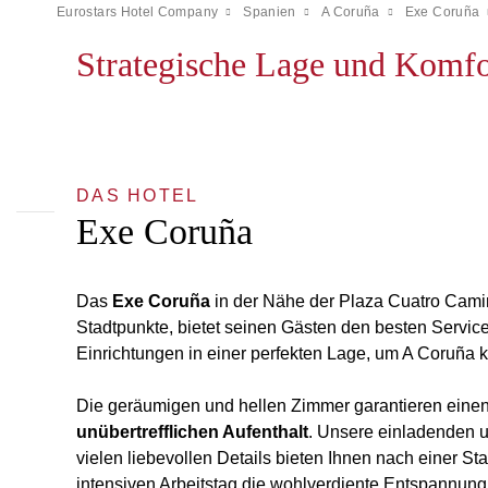
Eurostars Hotel Company
Spanien
A Coruña
Exe Coruña
Strategische Lage und Komf
DAS HOTEL
Exe Coruña
Das
Exe Coruña
in der Nähe der Plaza Cuatro Camin
Stadtpunkte, bietet seinen Gästen den besten Servic
Einrichtungen in einer perfekten Lage, um A Coruña 
Die geräumigen und hellen Zimmer garantieren ein
unübertrefflichen Aufenthalt
. Unsere einladenden 
vielen liebevollen Details bieten Ihnen nach einer St
intensiven Arbeitstag die wohlverdiente Entspannung