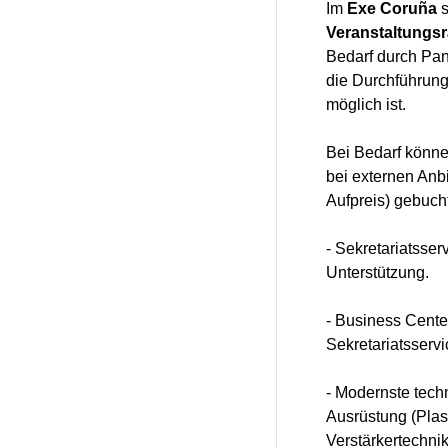
Im
Exe Coruña
s
Veranstaltungs
Bedarf durch Pa
die Durchführung
möglich ist.
Bei Bedarf könne
bei externen Anb
Aufpreis) gebuch
- Sekretariatsse
Unterstützung.
- Business Cente
Sekretariatsserv
- Modernste tech
Ausrüstung (Plas
Verstärkertechnik