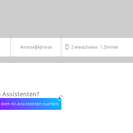

.
{
2
erwachsene
1
Zimmer
Anreise
Abreise
n Assistenten?
 dem KI-Assistenten suchen