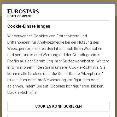
Exe City Park
PRAG
Bei Star Travel
Cookie-Einstellungen
Wir verwenden Cookies von Erstanbietern und
Drittanbietern für Analysezwecke bei der Nutzung des
Exe City Park
Webs, personalisieren den Inhalt nach Ihren Wünschen
und personalisieren Werbung auf der Grundlage eines
PRAG
Profils aus der Sammlung Ihrer Surfgewohnheiten. Weitere
Informationen finden Sie in unserer Cookie-Richtlinie. Sie
können alle Cookies über die Schaltfläche "Akzeptieren"
akzeptieren oder ihre Verwendung konfigurieren oder
ablehnen, indem Sie auf "Cookies konfigurieren" klicken.
Cookie-Richtlinie
COOKIES KONFIGURIEREN
WANN MÖCHTEN SIE REISEN?

