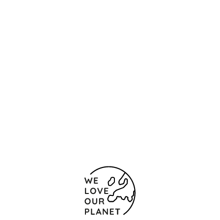
Standort und Kontakt
Opletalova 960/33
Prag
11000 Tschechische Republik
+420 225 381 111
Kontaktformular