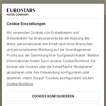
Exe Campus
BARCELONA - CERDANYOLA DEL VALLÈS
Bei Star Travel
Cookie-Einstellungen
Wir verwenden Cookies von Erstanbietern und
Drittanbietern für Analysezwecke bei der Nutzung des
Exe Campus
Webs, personalisieren den Inhalt nach Ihren Wünschen
und personalisieren Werbung auf der Grundlage eines
BARCELONA - CERDANYOLA DEL VALLÈS
Profils aus der Sammlung Ihrer Surfgewohnheiten. Weitere
Informationen finden Sie in unserer Cookie-Richtlinie. Sie
können alle Cookies über die Schaltfläche "Akzeptieren"
akzeptieren oder ihre Verwendung konfigurieren oder
ablehnen, indem Sie auf "Cookies konfigurieren" klicken.
Cookie-Richtlinie
COOKIES KONFIGURIEREN
WANN MÖCHTEN SIE REISEN?

