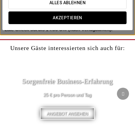
Inklusive:
ALLES ABLEHNEN
-Schachtel Pralinen.
-Eine Rose.
AKZEPTIEREN
-Cava.
-Late Check-out bis 14:00 Uhr (nach Verfügbarkeit).
Unsere Gäste interessierten sich auch für:
Sorgenfreie Business-Erfahrung
25 € pro Person und Tag
ANGEBOT ANSEHEN