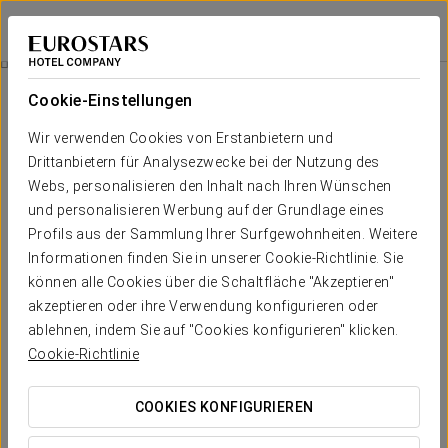
Exe Boston
SARAGOSSA
Bei Star Travel
Romantische Erfahrung
Cookie-Einstellungen
Wir verwenden Cookies von Erstanbietern und
Drittanbietern für Analysezwecke bei der Nutzung des
Webs, personalisieren den Inhalt nach Ihren Wünschen
und personalisieren Werbung auf der Grundlage eines
Profils aus der Sammlung Ihrer Surfgewohnheiten. Weitere
Informationen finden Sie in unserer Cookie-Richtlinie. Sie
können alle Cookies über die Schaltfläche "Akzeptieren"
akzeptieren oder ihre Verwendung konfigurieren oder
16,50 €
Romantische erfahrung
ablehnen, indem Sie auf "Cookies konfigurieren" klicken.
Cookie-Richtlinie
Genießen Sie ein unvergessliches Erlebnis und
überraschen Sie Ihren Partner.
COOKIES KONFIGURIEREN