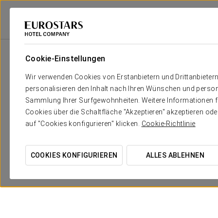
Eurostars Hotel Company
Vereinigte Staaten
Miami Beach
Eurostar
Cookie-Einstellungen
Wir verwenden Cookies von Erstanbietern und Drittanbieter
personalisieren den Inhalt nach Ihren Wünschen und person
Sammlung Ihrer Surfgewohnheiten. Weitere Informationen fin
Cookies über die Schaltfläche "Akzeptieren" akzeptieren od
auf "Cookies konfigurieren" klicken.
Cookie-Richtlinie
Romantisches Erlebnis
COOKIES KONFIGURIEREN
ALLES ABLEHNEN
50 USD
ANGEBOT ANSEHEN