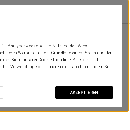
s Winter Haven
Angebote
Angebote
n für Analysezwecke bei der Nutzung des Webs,
alisieren Werbung auf der Grundlage eines Profils aus der
den Sie in unserer Cookie-Richtlinie. Sie können alle
er ihre Verwendung konfigurieren oder ablehnen, indem Sie
15 % Rabatt auf Ihren nächsten
AKZEPTIEREN
Aufenthalt
ANGEBOT ANSEHEN