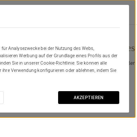
oa
Angebote
Romantisches Erlebnis
30€
Romantisches 
n für Analysezwecke bei der Nutzung des Webs,
alisieren Werbung auf der Grundlage eines Profils aus der
Mit diesem Paket genießen S
den Sie in unserer Cookie-Richtlinie. Sie können alle
er ihre Verwendung konfigurieren oder ablehnen, indem Sie
Beinhaltet:
-Cava.
-Pralinen.
AKZEPTIEREN
-Obstssorte.