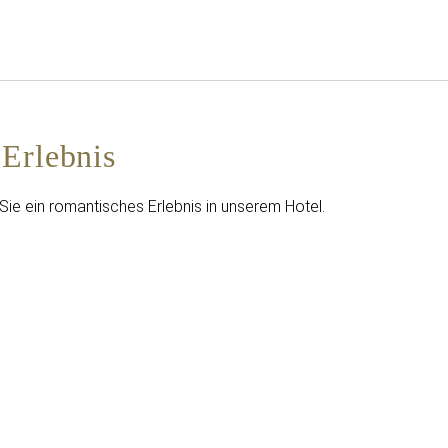
Deutsch
Bei Star Traveler oder Co
Erlebnis
ie ein romantisches Erlebnis in unserem Hotel.