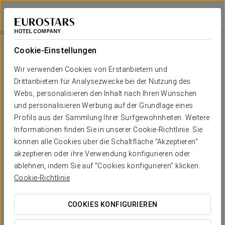
Eurostars Sitges
BARCELONA - SITGES
Bei Star Travel
Wellness & Gourmet Pass
Cookie-Einstellungen
Wir verwenden Cookies von Erstanbietern und
Drittanbietern für Analysezwecke bei der Nutzung des
Webs, personalisieren den Inhalt nach Ihren Wünschen
und personalisieren Werbung auf der Grundlage eines
Profils aus der Sammlung Ihrer Surfgewohnheiten. Weitere
Informationen finden Sie in unserer Cookie-Richtlinie. Sie
können alle Cookies über die Schaltfläche "Akzeptieren"
Ab 89 € pro Person
akzeptieren oder ihre Verwendung konfigurieren oder
Wellness & Gourmet pass
ablehnen, indem Sie auf "Cookies konfigurieren" klicken.
Cookie-Richtlinie
Erleben Sie eine Rundum-Auszeit für Körper und Geist:
Entfliehen Sie dem Alltag, lassen Sie sich von der Ruhe
COOKIES KONFIGURIEREN
unseres Spa-Bereichs umgeben und krönen Sie den Tag mit