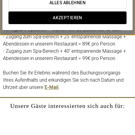
einem einzigartigen Abendessen im Restaurant Verema. Der
ALLES ABLEHNEN
ideale Plan, um sich verwöhnen zu lassen, neue Energie zu
tanken und die beste Atmosphäre zu genießen.
AKZEPTIEREN
Verfügbare Optionen – wählen Sie die passende für sich:
- Zugang zum Spa-Bereich + 25' entspannende Massage +
Abendessen in unserem Restaurant = 89€ pro Person.
- Zugang zum Spa-Bereich + 40' entspannende Massage +
Abendessen in unserem Restaurant = 99€ pro Person.
Buchen Sie Ihr Erlebnis während des Buchungsvorgangs
Ihres Aufenthalts und erkundigen Sie sich nach Datum und
Uhrzeit über unsere
E-Mail
.
Unsere Gäste interessierten sich auch für: