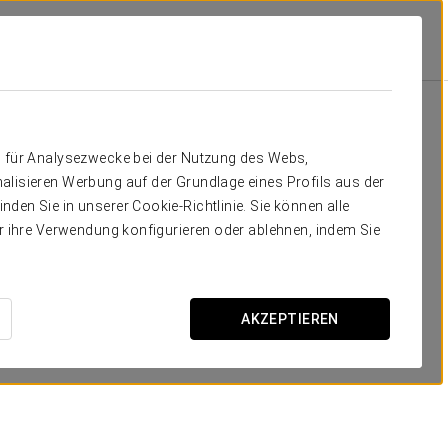
Schule
n
Bankett
Cocktail
U-Fo
90
-
36
25
Dein Event in
n für Analysezwecke bei der Nutzung des Webs,
24
-
15
10
alisieren Werbung auf der Grundlage eines Profils aus der
den Sie in unserer Cookie-Richtlinie. Sie können alle
50
-
18
20
er ihre Verwendung konfigurieren oder ablehnen, indem Sie
KOSTENVORANSCHLAG ANFORDERN
AKZEPTIEREN