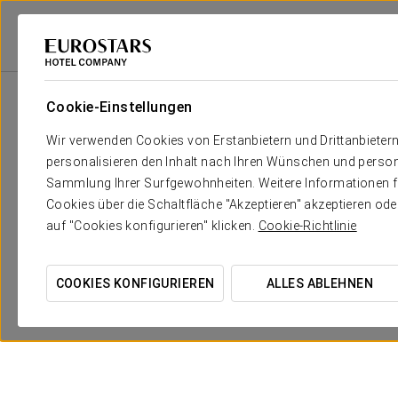
2
Raums
m
Abmessunge
Sala Artes
2
x
Cookie-Einstellungen
103 m
(Kunstsaal)
Wir verwenden Cookies von Erstanbietern und Drittanbieter
Galeria 1 (Galerie 1)
2
x
30 m
personalisieren den Inhalt nach Ihren Wünschen und person
Sammlung Ihrer Surfgewohnheiten. Weitere Informationen fin
Galeria 2 (Galerie 2)
2
x
42 m
Cookies über die Schaltfläche "Akzeptieren" akzeptieren od
auf "Cookies konfigurieren" klicken.
Cookie-Richtlinie
COOKIES KONFIGURIEREN
ALLES ABLEHNEN