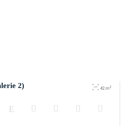
lerie 2)
2
42 m