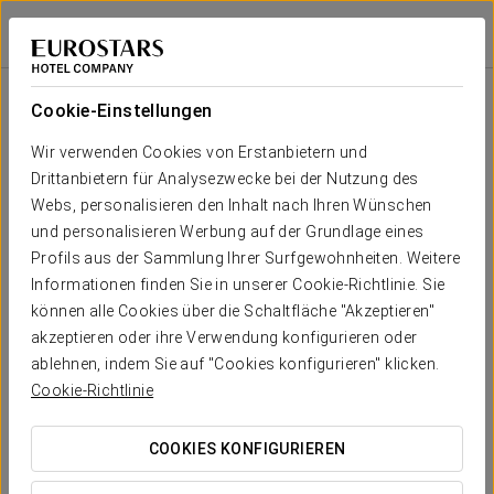
Eurostars San Antón
GRANADA
Bei Star Travel
Raums
U-
Schule
Bankett
Cocktail
Imperial
Theater
Kabaret
Form
Cookie-Einstellungen
Room A
2
210 m
Dein Event in
Wir verwenden Cookies von Erstanbietern und
130
150
100
-
-
180
x m
Drittanbietern für Analysezwecke bei der Nutzung des
altura
Webs, personalisieren den Inhalt nach Ihren Wünschen
Room B
und personalisieren Werbung auf der Grundlage eines
2
132 m
-
-
50
-
-
70
Profils aus der Sammlung Ihrer Surfgewohnheiten. Weitere
x m
KOSTENVORANSCHLAG ANFORDERN
Informationen finden Sie in unserer Cookie-Richtlinie. Sie
altura
können alle Cookies über die Schaltfläche "Akzeptieren"
Salon C
akzeptieren oder ihre Verwendung konfigurieren oder
2
76 m
30
50
30
30
-
50
ablehnen, indem Sie auf "Cookies konfigurieren" klicken.
x m
Cookie-Richtlinie
altura
Vollständiger
COOKIES KONFIGURIEREN
Raum (A,
B, C)
230
300
180
150
-
300
2