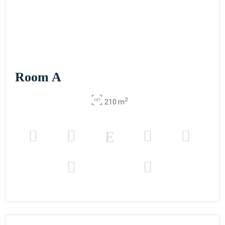
Room A
2
210 m