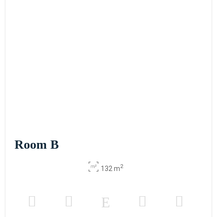
Room B
2
132 m