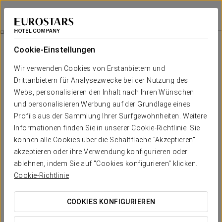
Eurostars Regina
SEVILLA
Bei Star Travel
Agua Mágica Eintrittskarte
Cookie-Einstellungen
Wir verwenden Cookies von Erstanbietern und
Drittanbietern für Analysezwecke bei der Nutzung des
Webs, personalisieren den Inhalt nach Ihren Wünschen
und personalisieren Werbung auf der Grundlage eines
Profils aus der Sammlung Ihrer Surfgewohnheiten. Weitere
Informationen finden Sie in unserer Cookie-Richtlinie. Sie
können alle Cookies über die Schaltfläche "Akzeptieren"
Ab 21,90 €
akzeptieren oder ihre Verwendung konfigurieren oder
Agua Mágica Eintrittskarte
ablehnen, indem Sie auf "Cookies konfigurieren" klicken.
Cookie-Richtlinie
Genießen Sie einen wunderbaren Tag im Freizeitpark Agua
Mágica.
COOKIES KONFIGURIEREN