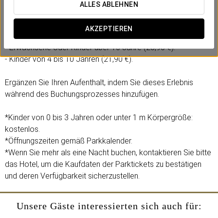
Inklusive:
ALLES ABLEHNEN
- 1 Tageseintritt in den Freizeitpark Agua Mágica.
AKZEPTIEREN
Wählen Sie die Option je nach Alter:
- Erwachsene oder Kinder über 10 Jahre (28,90 €).
- Kinder von 4 bis 10 Jahren (21,90 €).
Ergänzen Sie Ihren Aufenthalt, indem Sie dieses Erlebnis
während des Buchungsprozesses hinzufügen.
*Kinder von 0 bis 3 Jahren oder unter 1 m Körpergröße:
kostenlos.
*Öffnungszeiten gemäß Parkkalender.
*Wenn Sie mehr als eine Nacht buchen, kontaktieren Sie bitte
das Hotel, um die Kaufdaten der Parktickets zu bestätigen
und deren Verfügbarkeit sicherzustellen.
Unsere Gäste interessierten sich auch für: