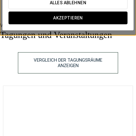
ALLES ABLEHNEN
2
150
250
70
60
60
200
301 m
x m
altura
AKZEPTIEREN
Veranstaltungsräume
Tagungen und Veranstaltungen
VERGLEICH DER TAGUNGSRÄUME
ANZEIGEN