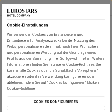
Eurostars Queen of Montenegro
BEČIĆI
Bei Star Travel
Raums
U-
Schule
Bankett
Cocktail
Imperial
Theater
Kabaret
Form
Cookie-Einstellungen
New
Perspective
Dein Event in
Wir verwenden Cookies von Erstanbietern und
2
60
80
36
42
48
88
94 m
Drittanbietern für Analysezwecke bei der Nutzung des
x m
altura
Webs, personalisieren den Inhalt nach Ihren Wünschen
und personalisieren Werbung auf der Grundlage eines
Imagination
Profils aus der Sammlung Ihrer Surfgewohnheiten. Weitere
in Mind
KOSTENVORANSCHLAG ANFORDERN
2
60
80
36
42
48
88
Informationen finden Sie in unserer Cookie-Richtlinie. Sie
108 m
x m
können alle Cookies über die Schaltfläche "Akzeptieren"
altura
akzeptieren oder ihre Verwendung konfigurieren oder
ablehnen, indem Sie auf "Cookies konfigurieren" klicken.
On the Go
2
Cookie-Richtlinie
39 m
12
-
-
-
12
-
x m
altura
COOKIES KONFIGURIEREN
Banquet
hall