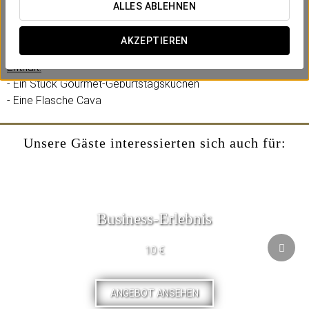
Ein intimes Erlebnis mit liebevollen Details – ganz entspannt in
ALLES ABLEHNEN
Ihrem Zimmer. Im Eurostars Puerta Real kümmern wir uns um
alles.
AKZEPTIEREN
Enthält:
- Ein Stück Gourmet-Geburtstagskuchen
- Eine Flasche Cava
Unsere Gäste interessierten sich auch für:
Business-Erlebnis
10 €
ANGEBOT ANSEHEN