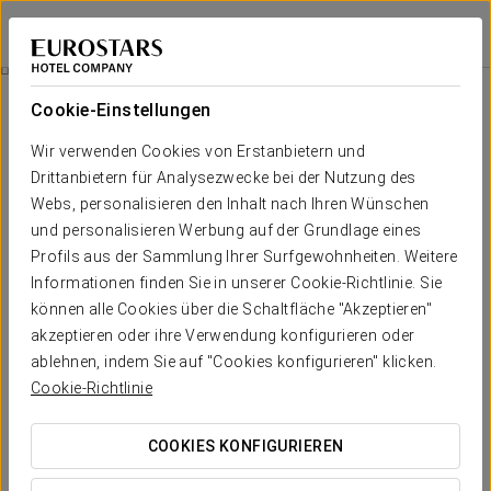
Eurostars Puerta Real
GRANADA
Bei Star Travel
Feiere Mit Uns!
Cookie-Einstellungen
Wir verwenden Cookies von Erstanbietern und
Drittanbietern für Analysezwecke bei der Nutzung des
Webs, personalisieren den Inhalt nach Ihren Wünschen
und personalisieren Werbung auf der Grundlage eines
Profils aus der Sammlung Ihrer Surfgewohnheiten. Weitere
Informationen finden Sie in unserer Cookie-Richtlinie. Sie
können alle Cookies über die Schaltfläche "Akzeptieren"
40 €
akzeptieren oder ihre Verwendung konfigurieren oder
Feiere mit uns!
ablehnen, indem Sie auf "Cookies konfigurieren" klicken.
Cookie-Richtlinie
Die schönste Art, einen besonderen Menschen zu
überraschen, ist mit einem unvergesslichen Geburtstag.
COOKIES KONFIGURIEREN