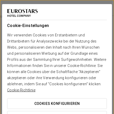
Eurostars Porto Douro
PORTO
Bei Star Travel
Touristenbus
Cookie-Einstellungen
Wir verwenden Cookies von Erstanbietern und
Drittanbietern für Analysezwecke bei der Nutzung des
Webs, personalisieren den Inhalt nach Ihren Wünschen
und personalisieren Werbung auf der Grundlage eines
Profils aus der Sammlung Ihrer Surfgewohnheiten. Weitere
Informationen finden Sie in unserer Cookie-Richtlinie. Sie
können alle Cookies über die Schaltfläche "Akzeptieren"
28 €
akzeptieren oder ihre Verwendung konfigurieren oder
Touristenbus
ablehnen, indem Sie auf "Cookies konfigurieren" klicken.
Cookie-Richtlinie
Wir bieten Ihnen die Möglichkeit, Porto auf eine andere Art
kennenzulernen. Genießen Sie eine Touristenbusroute, die es
COOKIES KONFIGURIEREN
Ihnen ermöglicht, alle Geheimnisse der zweitgrößten Stadt