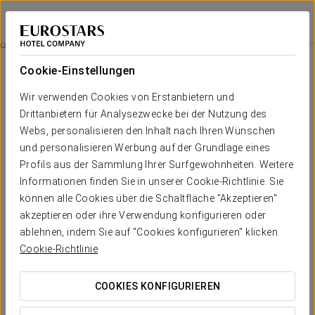
Eurostars Patios de Córdoba
CÓRDOBA
Bei Star Travel
Córdoba
Cookie-Einstellungen
Córdoba
Wir verwenden Cookies von Erstanbietern und
Drittanbietern für Analysezwecke bei der Nutzung des
Der Besuch der Stadt Córdoba ist die perfekte Gelegenheit,
einen geschichtsträchtigen Ort zu besuchen und die kulturelle
Webs, personalisieren den Inhalt nach Ihren Wünschen
und architektonische Schönheit am Flussufer des Guadalquivir
und personalisieren Werbung auf der Grundlage eines
zu genießen.
Profils aus der Sammlung Ihrer Surfgewohnheiten. Weitere
Informationen finden Sie in unserer Cookie-Richtlinie. Sie
Der Ursprung der Stadt geht auf Ende des Bronzezeitalters
können alle Cookies über die Schaltfläche "Akzeptieren"
zurück (IX und VIII Jahrhundert v.C.), und seine Geschichte
ermöglicht die einzigartige Schönheit, die sie ausstrahlt, und
akzeptieren oder ihre Verwendung konfigurieren oder
eine ideale Lage nahe des Flusses, die ihr in der Vergangenheit
ablehnen, indem Sie auf "Cookies konfigurieren" klicken.
zu großem kommerziellen Erfolg verholfen hat. All das hat in
Cookie-Richtlinie
einer solch wunderschönen Stadt Spuren hinterlassen.
COOKIES KONFIGURIEREN