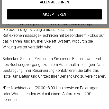
mental erreicht, wodurch angestaute Spannungen gelöst und
ALLES ABLEHNEN
Leichtigkeit zurückgewonnen werden.
AKZEPTIEREN
Wir bieten Ihnen zwei Behandlungsoptionen —30 oder 50
Minuten—, um uns jederzeit Ihren Bedürfnissen anzupassen.
Die 50-minütige Sitzung umfasst zusätzlich
Reflexzonenmassage-Techniken mit besonderem Fokus auf
das Nerven- und Muskel-Skelett-System, wodurch die
Wirkung weiter verstärkt wird.
Schenken Sie sich Zeit, indem Sie dieses Erlebnis während
des Buchungsvorgangs zu Ihrem Aufenthalt hinzufügen. Nach
Bestätigung Ihrer Reservierung kontaktieren Sie bitte das
Hotel, um Datum und Uhrzeit Ihrer Behandlung zu vereinbaren.
*Der Nachtservice (20:00–8:00 Uhr) sowie an Feiertagen
oder Wochenenden wird mit einem Aufpreis von 20€
berechnet.