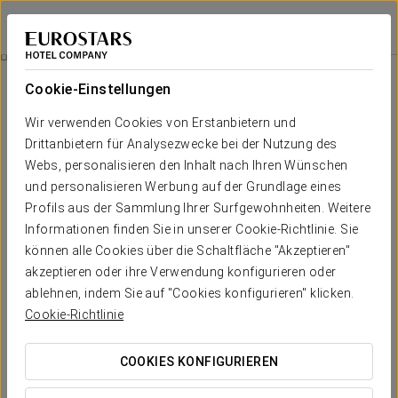
Eurostars Pamplona
PAMPLONA
Bei Star Travel
Fußmassage
Cookie-Einstellungen
Wir verwenden Cookies von Erstanbietern und
Drittanbietern für Analysezwecke bei der Nutzung des
Webs, personalisieren den Inhalt nach Ihren Wünschen
und personalisieren Werbung auf der Grundlage eines
Profils aus der Sammlung Ihrer Surfgewohnheiten. Weitere
Informationen finden Sie in unserer Cookie-Richtlinie. Sie
können alle Cookies über die Schaltfläche "Akzeptieren"
Fußmassage
akzeptieren oder ihre Verwendung konfigurieren oder
ablehnen, indem Sie auf "Cookies konfigurieren" klicken.
Gönnen Sie Ihren Füßen die Ruhe, die sie verdienen, und
Cookie-Richtlinie
genießen Sie ein zutiefst entspannendes Erlebnis im
Eurostars Pamplona. Durch die Entspannung der Fußgewebe
COOKIES KONFIGURIEREN
wird ein großes Wohlbefinden sowohl körperlich als auch