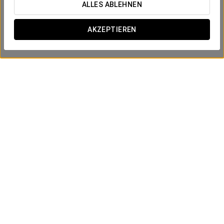
ALLES ABLEHNEN
AKZEPTIEREN
Komforterlebnis
18€
ANGEBOT ANSEHEN