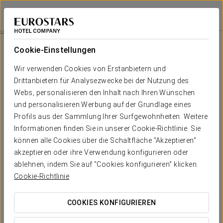
Eurostars Palacio Santa Marta
CÁCERES - TRUJILLO
Bei Star Travel
Angebote
Cookie-Einstellungen
Angebote
Wir verwenden Cookies von Erstanbietern und
Drittanbietern für Analysezwecke bei der Nutzung des
Webs, personalisieren den Inhalt nach Ihren Wünschen
und personalisieren Werbung auf der Grundlage eines
Profils aus der Sammlung Ihrer Surfgewohnheiten. Weitere
Romantisches Erlebnis
Informationen finden Sie in unserer Cookie-Richtlinie. Sie
können alle Cookies über die Schaltfläche "Akzeptieren"
20€
akzeptieren oder ihre Verwendung konfigurieren oder
ablehnen, indem Sie auf "Cookies konfigurieren" klicken.
ANGEBOT ANSEHEN
Cookie-Richtlinie
COOKIES KONFIGURIEREN