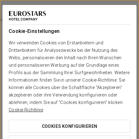
Eurostars Palacio de Cristal
OVIEDO
Bei Star Travel
Zimmer
Cookie-Einstellungen
Zimmer
Der Komfort und die Erholung, die
Wir verwenden Cookies von Erstanbietern und
Sie brauchen
Drittanbietern für Analysezwecke bei der Nutzung des
Webs, personalisieren den Inhalt nach Ihren Wünschen
und personalisieren Werbung auf der Grundlage eines
Die Zimmer des
Eurostars Palacio de Cristal
stellen das
Profils aus der Sammlung Ihrer Surfgewohnheiten. Weitere
klassische Unterkunftsdenken auf den Kopf und prägen eine
einzigartige Erfahrung von Komfort und Exklusivität. Das Mobiliar
Informationen finden Sie in unserer Cookie-Richtlinie. Sie
und das modernistische Dekor vereinen sich mit
können alle Cookies über die Schaltfläche "Akzeptieren"
Spitzentechnologie
, wie einem ausgeklügelten
akzeptieren oder ihre Verwendung konfigurieren oder
Farbtherapiesystem, mit dem jeder Gast den Farbton und die
Helligkeit seines Zimmers regeln kann.
ablehnen, indem Sie auf "Cookies konfigurieren" klicken.
Cookie-Richtlinie
So konzentrieren sich die Details jedes Zimmers auf die
Erfahrung des Bewohners und bieten persönliche Gestaltung
und
exklusive Serviceleistungen
.
COOKIES KONFIGURIEREN
Dank der breiten
Fenster
werden die Sierra del Aramo und die