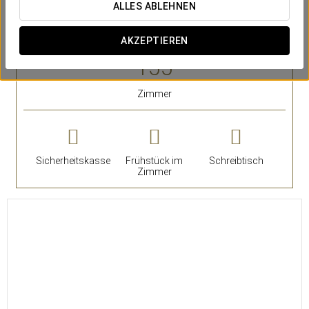
symbolträchtige Kugel des Auditoriums zur Hintergrundkulisse,
ALLES ABLEHNEN
und jedes Zimmer verbindet sich mit dem Rhythmus der Stadt.
AKZEPTIEREN
HERAUSRAGENDE SERVICELEISTUNGEN
Zimmer
Sicherheitskasse
Frühstück im
Schreibtisch
Zimmer