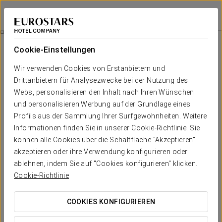
Eurostars Palace
CÓRDOBA
Bei Star Travel
Vip-Zutritt Zum Pool
Cookie-Einstellungen
Wir verwenden Cookies von Erstanbietern und
Drittanbietern für Analysezwecke bei der Nutzung des
Webs, personalisieren den Inhalt nach Ihren Wünschen
und personalisieren Werbung auf der Grundlage eines
Profils aus der Sammlung Ihrer Surfgewohnheiten. Weitere
Informationen finden Sie in unserer Cookie-Richtlinie. Sie
können alle Cookies über die Schaltfläche "Akzeptieren"
Ab 25 €
akzeptieren oder ihre Verwendung konfigurieren oder
VIP-Zutritt zum Pool
ablehnen, indem Sie auf "Cookies konfigurieren" klicken.
Cookie-Richtlinie
Verwandeln Sie Ihren Aufenthalt in ein Premium-Erlebnis mit
dieser exklusiven Promotion. Genießen Sie unseren eleganten
COOKIES KONFIGURIEREN
VIP-Pool-Solarium-Bereich, einen privilegierten Ort, an dem