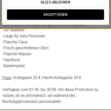
Sie die besten Ausblicke auf die Stadt genießen können,
ALLES ABLEHNEN
während Sie die vom Barkeeper des Hotels zubereiteten
Cocktails kosten.
AKZEPTIEREN
Das Erlebnis beinhaltet, zu genießen im Solarium:
-VIP-Bereich.
-Liege für zwei Personen.
-Flasche Cava.
-Frisch geschnittenes Obst.
-Flasche Wasser.
-Handtuch.
-Bademantel.
Preis
: Hotelgäste 25 € | Nicht-Hotelgäste 35 €.
Verfügbar vom 01.06. bis 30.09. Um diese Promotion zu
nutzen, ist es erforderlich, sie während des
Buchungsprozesses auszuwählen.