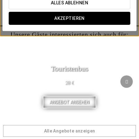
Beinhaltet:
ALLES ABLEHNEN
-Obstspieße.
-Schaumwein.
AKZEPTIEREN
Unsere Gäste interessierten sich auch für:
Touristenbus
28 €
ANGEBOT ANSEHEN
Alle Angebote anzeigen