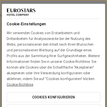
Eurostars Oporto
PORTO
Bei Star Travel
Romantisches Erlebnis
Cookie-Einstellungen
Wir verwenden Cookies von Erstanbietern und
Drittanbietern für Analysezwecke bei der Nutzung des
Webs, personalisieren den Inhalt nach Ihren Wünschen
und personalisieren Werbung auf der Grundlage eines
Profils aus der Sammlung Ihrer Surfgewohnheiten. Weitere
Informationen finden Sie in unserer Cookie-Richtlinie. Sie
können alle Cookies über die Schaltfläche "Akzeptieren"
35€
akzeptieren oder ihre Verwendung konfigurieren oder
Romantisches Erlebnis
ablehnen, indem Sie auf "Cookies konfigurieren" klicken.
Cookie-Richtlinie
Genießen Sie dieses romantische Erlebnis, das wir für Sie und
Ihren Partner vorbereitet haben.
COOKIES KONFIGURIEREN