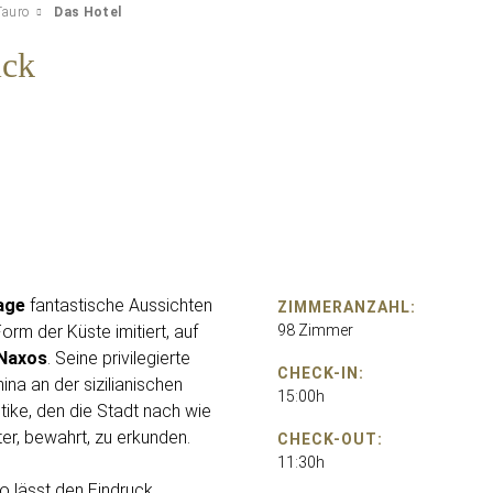
Tauro
Das Hotel
ick
age
fantastische Aussichten
ZIMMERANZAHL:
rm der Küste imitiert, auf
98 Zimmer
 Naxos
. Seine privilegierte
CHECK-IN:
na an der sizilianischen
15:00h
ike, den die Stadt nach wie
r, bewahrt, zu erkunden.
CHECK-OUT:
11:30h
 lässt den Eindruck