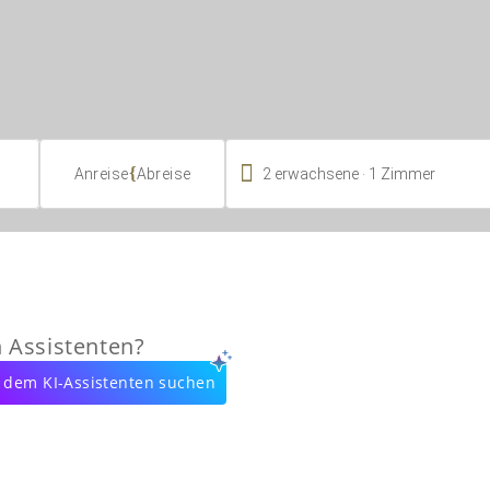

.
{
2
erwachsene
1
Zimmer
Anreise
Abreise
n Assistenten?
 dem KI-Assistenten suchen