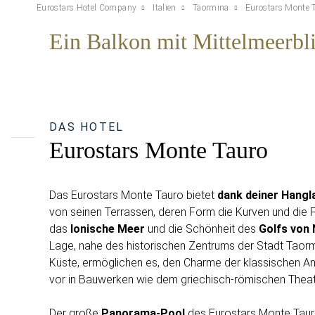
Eurostars Hotel Company
Italien
Taormina
Eurostars Monte 
Ein Balkon mit Mittelmeerbl
DAS HOTEL
Eurostars Monte Tauro
Das Eurostars Monte Tauro bietet
dank deiner Hangl
von seinen Terrassen, deren Form die Kurven und die Fo
das
Ionische Meer
und die Schönheit des
Golfs von
Lage, nahe des historischen Zentrums der Stadt Taormi
Küste, ermöglichen es, den Charme der klassischen Ant
vor in Bauwerken wie dem griechisch-römischen Theate
Der große
Panorama-Pool
des Eurostars Monte Tauro