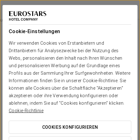
Eurostars Metropole
RIGA
Bei Star Travel
Angebote
Cookie-Einstellungen
Angebote
Wir verwenden Cookies von Erstanbietern und
Drittanbietern für Analysezwecke bei der Nutzung des
Webs, personalisieren den Inhalt nach Ihren Wünschen
und personalisieren Werbung auf der Grundlage eines
Profils aus der Sammlung Ihrer Surfgewohnheiten. Weitere
Romantisches Erlebnis
Informationen finden Sie in unserer Cookie-Richtlinie. Sie
können alle Cookies über die Schaltfläche "Akzeptieren"
35 €
akzeptieren oder ihre Verwendung konfigurieren oder
ablehnen, indem Sie auf "Cookies konfigurieren" klicken.
ANGEBOT ANSEHEN
Cookie-Richtlinie
COOKIES KONFIGURIEREN