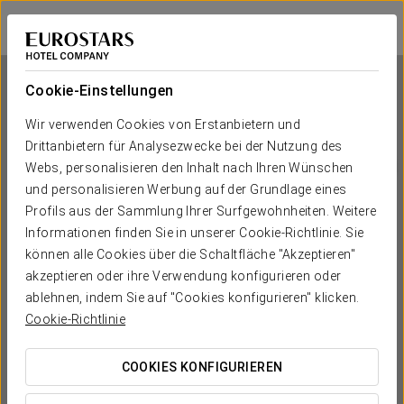
Eurostars Mediterranea Plaza
ALICANTE
Bei Star Travel
Cookie-Einstellungen
Wir verwenden Cookies von Erstanbietern und
Drittanbietern für Analysezwecke bei der Nutzung des
Eurostars Mediterranea Plaza
Webs, personalisieren den Inhalt nach Ihren Wünschen
und personalisieren Werbung auf der Grundlage eines
ALICANTE
Profils aus der Sammlung Ihrer Surfgewohnheiten. Weitere
Informationen finden Sie in unserer Cookie-Richtlinie. Sie
können alle Cookies über die Schaltfläche "Akzeptieren"
akzeptieren oder ihre Verwendung konfigurieren oder
ablehnen, indem Sie auf "Cookies konfigurieren" klicken.
Cookie-Richtlinie
COOKIES KONFIGURIEREN
WANN MÖCHTEN SIE REISEN?

