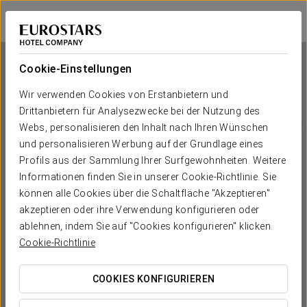
Eurostars Marqués de Vallejo
LOGROÑO
Bei Star Travel
Cookie-Einstellungen
Wir verwenden Cookies von Erstanbietern und
Drittanbietern für Analysezwecke bei der Nutzung des
Eurostars Marqués de Vallejo
Webs, personalisieren den Inhalt nach Ihren Wünschen
und personalisieren Werbung auf der Grundlage eines
LOGROÑO
Profils aus der Sammlung Ihrer Surfgewohnheiten. Weitere
Informationen finden Sie in unserer Cookie-Richtlinie. Sie
können alle Cookies über die Schaltfläche "Akzeptieren"
akzeptieren oder ihre Verwendung konfigurieren oder
ablehnen, indem Sie auf "Cookies konfigurieren" klicken.
Cookie-Richtlinie
COOKIES KONFIGURIEREN
WANN MÖCHTEN SIE REISEN?

