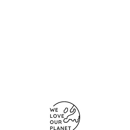
Standort und Kontakt
Marqués de Vallejo, 8
Logroño
26001 Spanien
(+34) 941248333
Kontaktformular