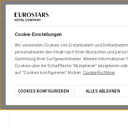
Eurostars Hotel Company
Vereinigte Staaten
Chicago
Eurostars Mag
Cookie-Einstellungen
Wir verwenden Cookies von Erstanbietern und Drittanbieter
personalisieren den Inhalt nach Ihren Wünschen und person
Das Twenty Six b
Sammlung Ihrer Surfgewohnheiten. Weitere Informationen fin
Cookies über die Schaltfläche "Akzeptieren" akzeptieren od
auf "Cookies konfigurieren" klicken.
Cookie-Richtlinie
Mit einer einzigart
einer Ope
COOKIES KONFIGURIEREN
ALLES ABLEHNEN