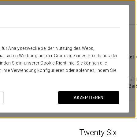
nificent Mile
Ausstattung Und Leistungen
Private Veranstaltungen
Private Veranstaltungen
n für Analysezwecke bei der Nutzung des Webs,
alisieren Werbung auf der Grundlage eines Profils aus der
y LM Restaurant Group mit
Blick auf das spektakuläre Viertel 
den Sie in unserer Cookie-Richtlinie. Sie können alle
perfekte Ort, um einen traumhaften Abend zu verbringen.
er ihre Verwendung konfigurieren oder ablehnen, indem Sie
igen Kombination aus
Innen- und Außenbereich
ist der Veranstalt
n-Air-Dachterrasse, maßgefertigten Loungemöbeln und zwei Bar
AKZEPTIEREN
Twenty Six