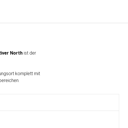
Deutsch
Bei Star Traveler oder Co
River North
ist der
ungsort komplett mit
bereichen.