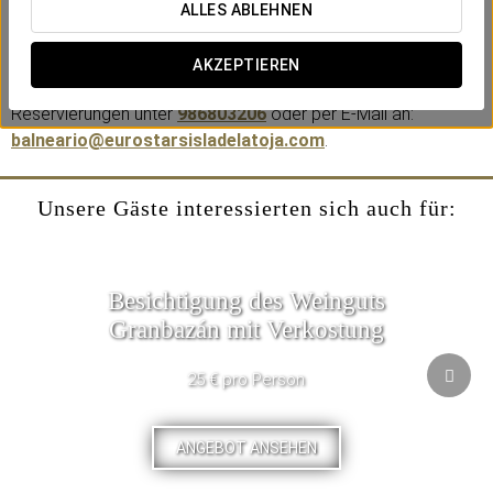
umfasst ein beheiztes Innenbecken mit Meerwasser,
ALLES ABLEHNEN
Nackenduschen, Gegenstromanlage und Sprudelbetten. Die
maximale Sitzungsdauer beträgt 90 Minuten
AKZEPTIEREN
Reservierungen unter
986803206
oder per E-Mail an:
balneario@eurostarsisladelatoja.com
.
Unsere Gäste interessierten sich auch für:
Besichtigung des Weinguts
Granbazán mit Verkostung
25 € pro Person
ANGEBOT ANSEHEN