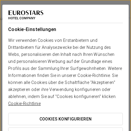
Eurostars Louxo Talaso
PONTEVEDRA - O GROVE
Bei Star Travel
Zutritt Zum Thermalclub Des Eurostars Isla De La Toja
Cookie-Einstellungen
Wir verwenden Cookies von Erstanbietern und
Drittanbietern für Analysezwecke bei der Nutzung des
Webs, personalisieren den Inhalt nach Ihren Wünschen
und personalisieren Werbung auf der Grundlage eines
Profils aus der Sammlung Ihrer Surfgewohnheiten. Weitere
Informationen finden Sie in unserer Cookie-Richtlinie. Sie
können alle Cookies über die Schaltfläche "Akzeptieren"
23 €
akzeptieren oder ihre Verwendung konfigurieren oder
Zutritt zum Thermalclub des
ablehnen, indem Sie auf "Cookies konfigurieren" klicken.
Cookie-Richtlinie
Eurostars Isla de la Toja
Der Thermal Club Isla de La Toja ist eine Oase der Gesundheit
COOKIES KONFIGURIEREN
und des Wohlbefindens für Körper und Geist. Der Rundgang