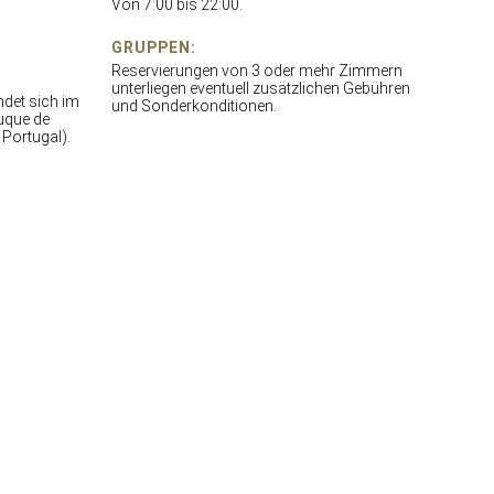
Von 7:00 bis 22:00.
GRUPPEN:
Reservierungen von 3 oder mehr Zimmern
unterliegen eventuell zusätzlichen Gebühren
indet sich im
und Sonderkonditionen.
uque de
 Portugal).