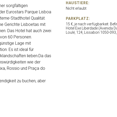
HAUSTIERE:
ner sorgfältigen
Nicht erlaubt
 der Eurostars Parque Lisboa
erne-Stadthotel Qualität.
PARKPLATZ:
he Gerichte Lisboetas mit
15 €, je nach verfügbarkeit. Bef
Hotel Exe Liberdade (Avenida D
en. Das Hotel hat auch zwei
Loulé, 124, Lissabon 1050-093,
 von 60 Personen.
günstige Lage mit
n. Es ist ideal für
rklandschaften lieben.Da das
nswürdigkeiten wie der
ixa, Rossio und Praça do
endigkeit zu buchen, aber