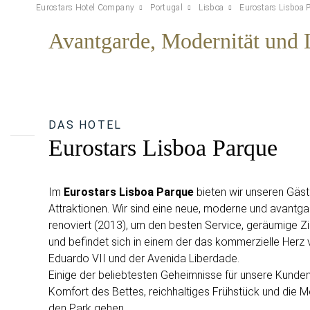
Eurostars Hotel Company
Portugal
Lisboa
Eurostars Lisboa 
Avantgarde, Modernität und L
DAS HOTEL
Eurostars Lisboa Parque
Im
Eurostars Lisboa Parque
bieten wir unseren Gäst
Attraktionen. Wir sind eine neue, moderne und avantgar
renoviert (2013), um den besten Service, geräumige Z
und befindet sich in einem der das kommerzielle Herz
Eduardo VII und der Avenida Liberdade.
Einige der beliebtesten Geheimnisse für unsere Kunden 
Komfort des Bettes, reichhaltiges Frühstück und die M
den Park gehen.