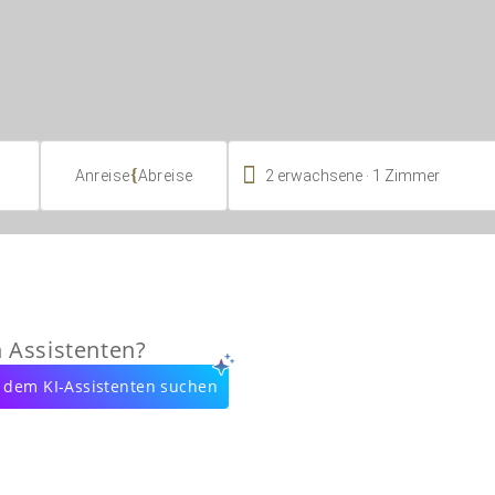

.
{
2
erwachsene
1
Zimmer
Anreise
Abreise
n Assistenten?
 dem KI-Assistenten suchen