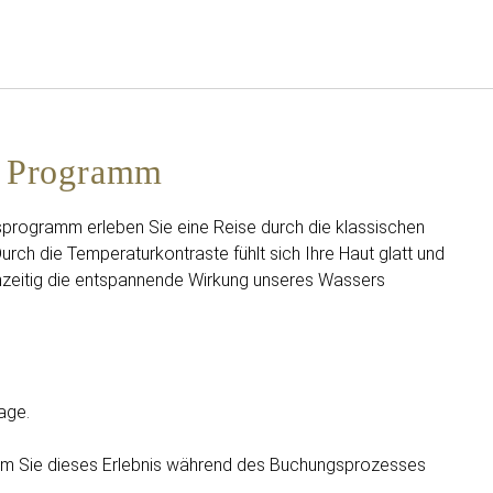
Deutsch
Bei Star Traveler oder Co
ja Programm
sprogramm erleben Sie eine Reise durch die klassischen
ch die Temperaturkontraste fühlt sich Ihre Haut glatt und
chzeitig die entspannende Wirkung unseres Wassers
age.
dem Sie dieses Erlebnis während des Buchungsprozesses
.