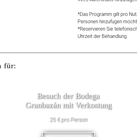
*Das Programm gilt pro Nut
Personen hinzufügen möchten
*Reservieren Sie telefonisc
Uhrzeit der Behandlung.
 für:
Besuch der Bodega
Granbazán mit Verkostung
25 € pro Person