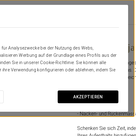
sla De La Toja
Angebote
Isla De La Toja Programm
43,70 € pro Person
Isla de la To
n für Analysezwecke bei der Nutzung des Webs,
alisieren Werbung auf der Grundlage eines Profils aus der
Mit diesem speziellen Tage
den Sie in unserer Cookie-Richtlinie. Sie können alle
Anwendungen eines Spas. Dur
er ihre Verwendung konfigurieren oder ablehnen, indem Sie
straff an, während Sie glei
genießen.
AKZEPTIEREN
Inklusive:
- Thermalbereich.
- Nacken- und Rückenmass
Schenken Sie sich Zeit, in
Ihres Aufenthalts hinzufügen