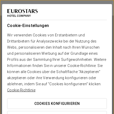
Eurostars Indautxu
BILBAO
Bei Star Travel
Cookie-Einstellungen
Wir verwenden Cookies von Erstanbietern und
Drittanbietern für Analysezwecke bei der Nutzung des
Eurostars Indautxu
Webs, personalisieren den Inhalt nach Ihren Wünschen
und personalisieren Werbung auf der Grundlage eines
BILBAO
Profils aus der Sammlung Ihrer Surfgewohnheiten. Weitere
Informationen finden Sie in unserer Cookie-Richtlinie. Sie
können alle Cookies über die Schaltfläche "Akzeptieren"
akzeptieren oder ihre Verwendung konfigurieren oder
ablehnen, indem Sie auf "Cookies konfigurieren" klicken.
Cookie-Richtlinie
COOKIES KONFIGURIEREN
WANN MÖCHTEN SIE REISEN?

