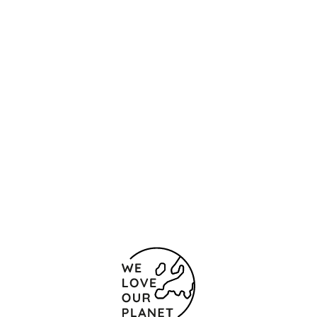
Standort und Kontakt
Plaza Bombero Etxaniz, s/n
Bilbao
48010 Spanien
944 440 004