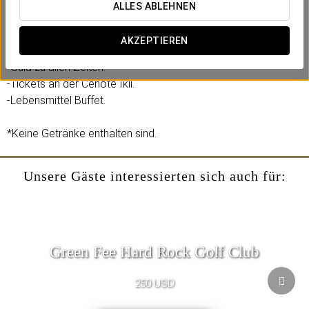
Eurostars Hacienda Vista Real Hotel!
ALLES ABLEHNEN
Eingeschlossen sind:
AKZEPTIEREN
-Im klimatisierten Fahrzeug.
-Guia zu allen Zeiten.
-Tickets an der Cenote Ikil.
-Lebensmittel Buffet.
*Keine Getränke enthalten sind.
Unsere Gäste interessierten sich auch für:
Green Fee Hard Rock Golf Club
250 USD