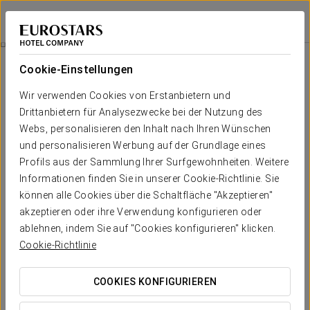
Eurostars Guadalquivir
SEVILLA
Bei Star Travel
Isla Mágica Und Agua Mágica Eintrittskarte
Cookie-Einstellungen
Wir verwenden Cookies von Erstanbietern und
Drittanbietern für Analysezwecke bei der Nutzung des
Webs, personalisieren den Inhalt nach Ihren Wünschen
und personalisieren Werbung auf der Grundlage eines
Profils aus der Sammlung Ihrer Surfgewohnheiten. Weitere
Informationen finden Sie in unserer Cookie-Richtlinie. Sie
können alle Cookies über die Schaltfläche "Akzeptieren"
Ab 27,90 €
akzeptieren oder ihre Verwendung konfigurieren oder
Isla Mágica und Agua Mágica
ablehnen, indem Sie auf "Cookies konfigurieren" klicken.
Cookie-Richtlinie
Eintrittskarte
Genießen Sie einen ganzen Tag voller Entdeckungen in den
COOKIES KONFIGURIEREN
Freizeitparks Isla Mágica und Agua Mágica.