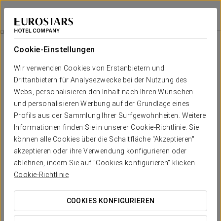
Eurostars Gran Hotel Santiago
SANTIAGO DE COMPOSTELA
Bei Star Travel
Romantisches Erlebnis
Cookie-Einstellungen
Wir verwenden Cookies von Erstanbietern und
Drittanbietern für Analysezwecke bei der Nutzung des
Webs, personalisieren den Inhalt nach Ihren Wünschen
und personalisieren Werbung auf der Grundlage eines
Profils aus der Sammlung Ihrer Surfgewohnheiten. Weitere
Informationen finden Sie in unserer Cookie-Richtlinie. Sie
können alle Cookies über die Schaltfläche "Akzeptieren"
20 €
akzeptieren oder ihre Verwendung konfigurieren oder
Romantisches Erlebnis
ablehnen, indem Sie auf "Cookies konfigurieren" klicken.
Cookie-Richtlinie
Details, die überraschen. Alles ist bereit, damit Sie sich ganz
auf die Liebe konzentrieren können.
COOKIES KONFIGURIEREN