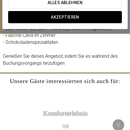
Im Eurostars Gran Hotel Santiago haben wir ein romantisches
ALLES ABLEHNEN
Erlebnis geschaffen, das Sie mit Ihrem Partner teilen können.
AKZEPTIEREN
Inklusive:
- Late Check-out (bis 14:00 Uhr, je nach Verfügbarkeit)
- Flasche Cava im Zimmer
- Schokoladenspezialitäten.
Genießen Sie dieses Angebot, indem Sie es während des
Buchungsvorgangs hinzufügen.
Unsere Gäste interessierten sich auch für:
Komforterlebnis
10€