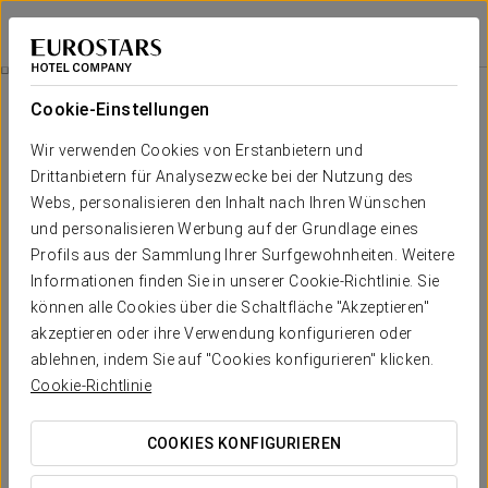
Eurostars Gran Hotel Lugo
LUGO
Bei Star Travel
Angebote
Cookie-Einstellungen
Angebote
Wir verwenden Cookies von Erstanbietern und
Drittanbietern für Analysezwecke bei der Nutzung des
Webs, personalisieren den Inhalt nach Ihren Wünschen
und personalisieren Werbung auf der Grundlage eines
Profils aus der Sammlung Ihrer Surfgewohnheiten. Weitere
Romantisches Erlebnis
Informationen finden Sie in unserer Cookie-Richtlinie. Sie
können alle Cookies über die Schaltfläche "Akzeptieren"
25 €
akzeptieren oder ihre Verwendung konfigurieren oder
ablehnen, indem Sie auf "Cookies konfigurieren" klicken.
ANGEBOT ANSEHEN
Cookie-Richtlinie
COOKIES KONFIGURIEREN