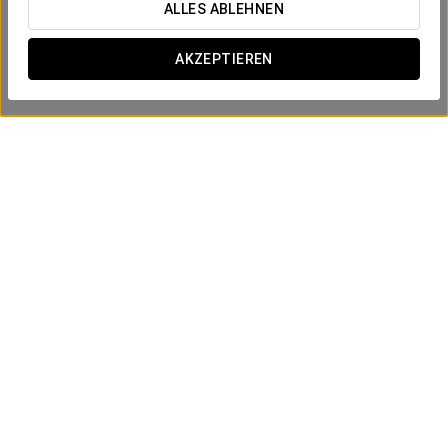
ALLES ABLEHNEN
AKZEPTIEREN
Business-Erlebnis
10 €
ANGEBOT ANSEHEN