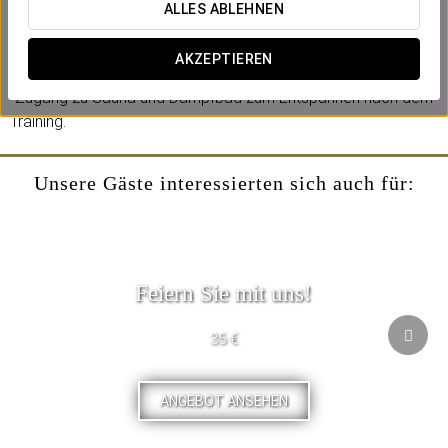
Beinhaltet:
ALLES ABLEHNEN
-Tageskarte für das Fitnessstudio Stars Fitness.
-Zugang zu den verschiedenen Räumen mit fortschrittlichen
AKZEPTIEREN
Kraft- und Cardiogeräten.
-Zugang zu Sauna und Dampfbad zum Entspannen nach dem
Training.
Unsere Gäste interessierten sich auch für:
Feiern Sie mit uns!
35 €
ANGEBOT ANSEHEN