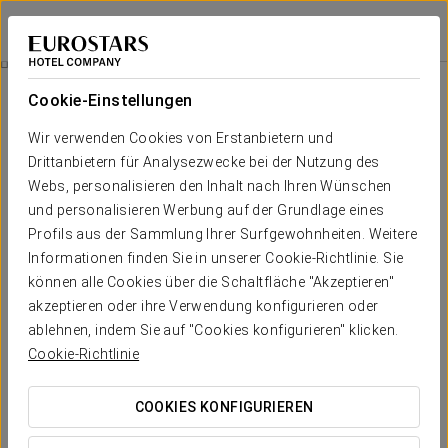
Eurostars Don Cándido
BARCELONA - TERRASSA
Bei Star Travel
Angebote
Cookie-Einstellungen
Angebote
Wir verwenden Cookies von Erstanbietern und
Drittanbietern für Analysezwecke bei der Nutzung des
Webs, personalisieren den Inhalt nach Ihren Wünschen
und personalisieren Werbung auf der Grundlage eines
Profils aus der Sammlung Ihrer Surfgewohnheiten. Weitere
Romantisches Erlebnis
Informationen finden Sie in unserer Cookie-Richtlinie. Sie
können alle Cookies über die Schaltfläche "Akzeptieren"
25 €
akzeptieren oder ihre Verwendung konfigurieren oder
ablehnen, indem Sie auf "Cookies konfigurieren" klicken.
ANGEBOT ANSEHEN
Cookie-Richtlinie
COOKIES KONFIGURIEREN