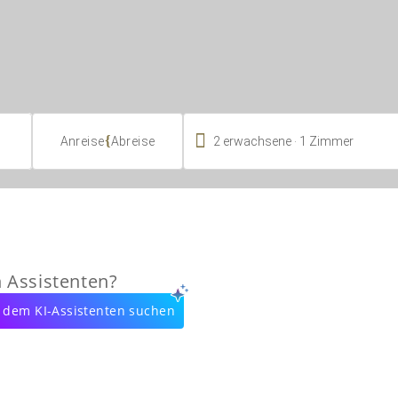

.
{
2
erwachsene
1
Zimmer
Anreise
Abreise
n Assistenten?
 dem KI-Assistenten suchen