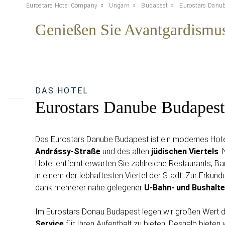
Eurostars Hotel Company
Ungarn
Budapest
Eurostars Danu
Genießen Sie Avantgardismu
DAS HOTEL
Eurostars Danube Budapest
Das Eurostars Danube Budapest ist ein modernes Hotel
Andrássy-Straße
und des alten
jüdischen Viertels
.
Hotel entfernt erwarten Sie zahlreiche Restaurants, B
in einem der lebhaftesten Viertel der Stadt. Zur Erkund
dank mehrerer nahe gelegener
U-Bahn- und Bushalte
Im Eurostars Donau Budapest legen wir großen Wert d
Service
für Ihren Aufenthalt zu bieten. Deshalb bieten