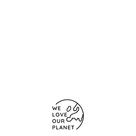
Standort und Kontakt
Calle Pintor Lorenzo Casanova, 33-35
Alicante
03003 Spanien
(+34) 965 98 80 08
965 92 83 23
Kontaktformular