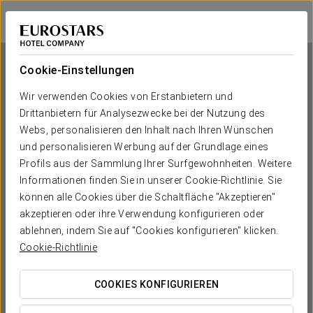
Eurostars Centrum Alicante
ALICANTE
Bei Star Travel
Cookie-Einstellungen
Wir verwenden Cookies von Erstanbietern und
Drittanbietern für Analysezwecke bei der Nutzung des
Eurostars Centrum Alicante
Webs, personalisieren den Inhalt nach Ihren Wünschen
und personalisieren Werbung auf der Grundlage eines
ALICANTE
Profils aus der Sammlung Ihrer Surfgewohnheiten. Weitere
Informationen finden Sie in unserer Cookie-Richtlinie. Sie
können alle Cookies über die Schaltfläche "Akzeptieren"
akzeptieren oder ihre Verwendung konfigurieren oder
ablehnen, indem Sie auf "Cookies konfigurieren" klicken.
Cookie-Richtlinie
COOKIES KONFIGURIEREN
WANN MÖCHTEN SIE REISEN?

