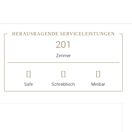
Deutsch
Bei Star Traveler oder Co
HERAUSRAGENDE SERVICELEISTUNGEN
Zimmer
Safe
Schreibtisch
Minibar