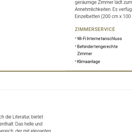
geräumige Zimmer lädt zum 
Annehmlichkeiten. Es verfü
Einzelbetten (200 cm x 100 
ZIMMERSERVICE
Wi-Fi Internetanschluss
Behindertengerechte
Zimmer
Klimaanlage
RAUMGRÖSSE
59
h die Literatur, bietet
nthalt. Das helle und
reich, der mit eleganten