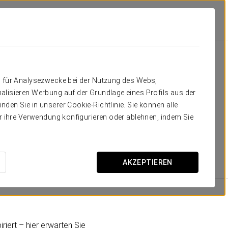
tel
Zimmer
die Sie brauchen
n für Analysezwecke bei der Nutzung des Webs,
alisieren Werbung auf der Grundlage eines Profils aus der
äumig und hell und mit ausgezeichneter Inneneinrichtung
den Sie in unserer Cookie-Richtlinie. Sie können alle
 8 Suiten, die für längere Aufenthalte, Familienreisen
er ihre Verwendung konfigurieren oder ablehnen, indem Sie
AKZEPTIEREN
RAUMGRÖSSE
25
iriert – hier erwarten Sie