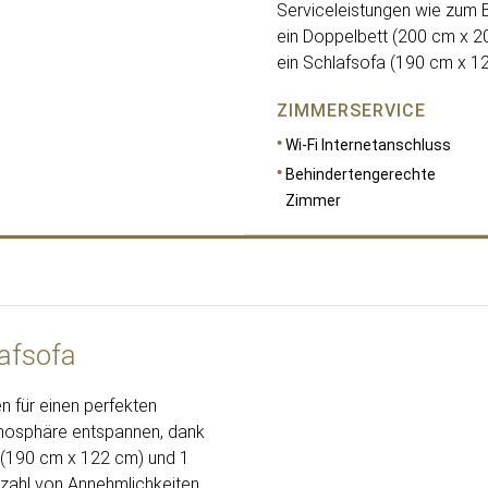
Serviceleistungen wie zum B
ein Doppelbett (200 cm x 2
ein Schlafsofa (190 cm x 1
ZIMMERSERVICE
Wi-Fi Internetanschluss
Behindertengerechte
Zimmer
afsofa
RAUMGRÖSSE
59
n für einen perfekten
Atmosphäre entspannen, dank
a (190 cm x 122 cm) und 1
lzahl von Annehmlichkeiten