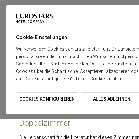
Eurostars Hotel Company
Deutschland
München
Eurostars Book Ho
Cookie-Einstellungen
Der Komfort und die Erholung, 
Wir verwenden Cookies von Erstanbietern und Drittanbieter
personalisieren den Inhalt nach Ihren Wünschen und person
Das Eurostars Book Hotel verfügt über 201 Zimmer, alle ger
Sammlung Ihrer Surfgewohnheiten. Weitere Informationen fin
und modernstem Komfort ausgestattet. Das Hotel verfügt über
Cookies über die Schaltfläche "Akzeptieren" akzeptieren od
und für kleinere Versammlungen auf dem Zimmer ideal sind.
auf "Cookies konfigurieren" klicken.
Cookie-Richtlinie
COOKIES KONFIGURIEREN
ALLES ABLEHNEN
Doppelzimmer
Die Leidenschaft für die Literatur hat dieses Zimmer insp