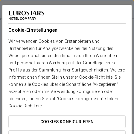
Eurostars Azahar
CÓRDOBA
Bei Star Travel
Entdecken Sie Die Mezquita
Cookie-Einstellungen
Wir verwenden Cookies von Erstanbietern und
Drittanbietern für Analysezwecke bei der Nutzung des
Webs, personalisieren den Inhalt nach Ihren Wünschen
und personalisieren Werbung auf der Grundlage eines
Profils aus der Sammlung Ihrer Surfgewohnheiten. Weitere
Informationen finden Sie in unserer Cookie-Richtlinie. Sie
können alle Cookies über die Schaltfläche "Akzeptieren"
32 €
akzeptieren oder ihre Verwendung konfigurieren oder
Entdecken Sie die Mezquita
ablehnen, indem Sie auf "Cookies konfigurieren" klicken.
Cookie-Richtlinie
Mit diesem Angebot können Sie das bedeutendste
Monument unserer Stadt entdecken, die Moschee-
COOKIES KONFIGURIEREN
Kathedrale von Córdoba, die zum UNESCO-Weltkulturerbe