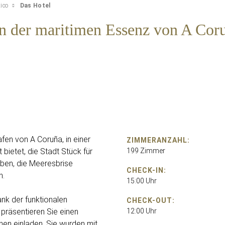
ico
Das Hotel
von der maritimen Essenz von A Cor
en von A Coruña, in einer
ZIMMERANZAHL:
 bietet, die Stadt Stück für
199 Zimmer
eben, die Meeresbrise
CHECK-IN:
n.
15:00 Uhr
ank der funktionalen
CHECK-OUT:
präsentieren Sie einen
12:00 Uhr
nen einladen. Sie wurden mit