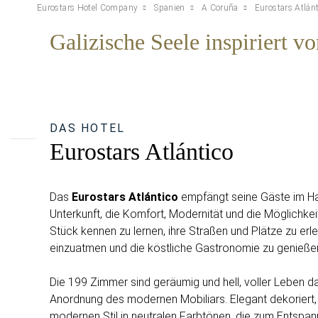
Eurostars Hotel Company
Spanien
A Coruña
Eurostars Atlánt
Galizische Seele inspiriert 
DAS HOTEL
Eurostars Atlántico
Das
Eurostars Atlántico
empfängt seine Gäste im Haf
Unterkunft, die Komfort, Modernität und die Möglichkeit
Stück kennen zu lernen, ihre Straßen und Plätze zu erl
einzuatmen und die köstliche Gastronomie zu genieße
Die 199 Zimmer sind geräumig und hell, voller Leben d
Anordnung des modernen Mobiliars. Elegant dekoriert, 
modernen Stil in neutralen Farbtönen, die zum Entspan