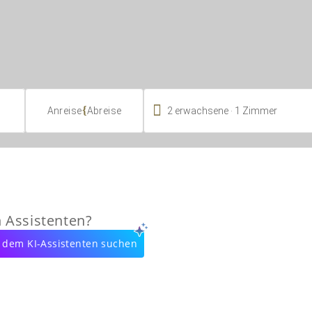

.
{
2
erwachsene
1
Zimmer
Anreise
Abreise
n Assistenten?
 dem KI-Assistenten suchen