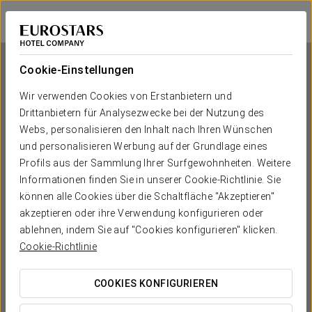
Eurostars Asta Regia
CÁDIZ - JEREZ DE LA FRONTERA
Bei Star Travel
Cookie-Einstellungen
Wir verwenden Cookies von Erstanbietern und
Drittanbietern für Analysezwecke bei der Nutzung des
Eurostars Asta Regia
Webs, personalisieren den Inhalt nach Ihren Wünschen
und personalisieren Werbung auf der Grundlage eines
CÁDIZ - JEREZ DE LA FRONTERA
Profils aus der Sammlung Ihrer Surfgewohnheiten. Weitere
Informationen finden Sie in unserer Cookie-Richtlinie. Sie
können alle Cookies über die Schaltfläche "Akzeptieren"
akzeptieren oder ihre Verwendung konfigurieren oder
ablehnen, indem Sie auf "Cookies konfigurieren" klicken.
Cookie-Richtlinie
COOKIES KONFIGURIEREN
WANN MÖCHTEN SIE REISEN?

